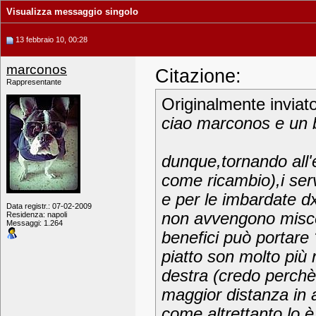
Visualizza messaggio singolo
13 febbraio 10, 00:28
marconos
Citazione:
Rappresentante
Originalmente inviat
ciao marconos e un b
dunque,tornando all'
come ricambio),i serv
e per le imbardate d
Data registr.: 07-02-2009
non avvengono misce
Residenza: napoli
Messaggi: 1.264
benefici può portare 
piatto son molto più 
destra (credo perchè 
maggior distanza in a
come altrettanto lo è 