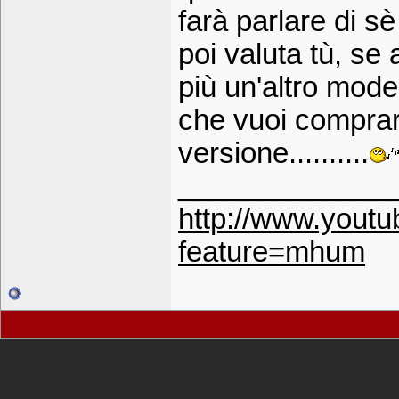
farà parlare di sè
poi valuta tù, s
più un'altro mode
che vuoi comprar
versione..........
_____________
http://www.yout
feature=mhum