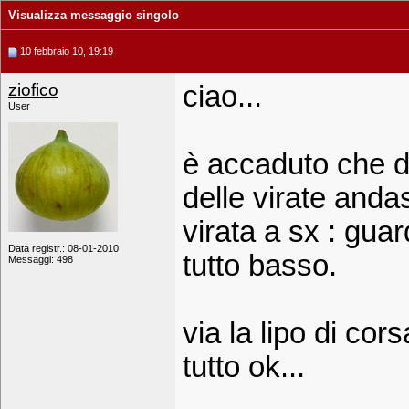
Visualizza messaggio singolo
10 febbraio 10, 19:19
ziofico
ciao...
User
è accaduto che di
delle virate anda
virata a sx : gua
Data registr.: 08-01-2010
tutto basso.
Messaggi: 498
via la lipo di cors
tutto ok...