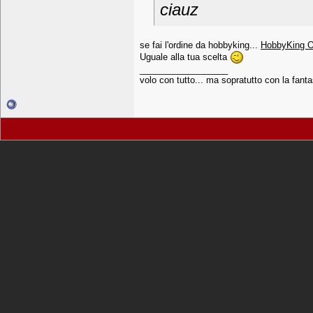
ciauz
se fai l'ordine da hobbyking...
HobbyKing O
Uguale alla tua scelta
__________________
volo con tutto... ma sopratutto con la fanta