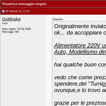
Visualizza messaggio singolo
09 febbraio 10, 12:04
Goldrake
Citazione:
User
Originalmente inviat
Data registr.: 03-06-2009
ok... da accoppiare 
Messaggi: 391
Alimentatore 220V us
Auto, Modellismo din
hai qualche buon con
vedo che come prezzi
spendere,del "Turnig
ovunque,e lo trovo a
grazie per le prezios