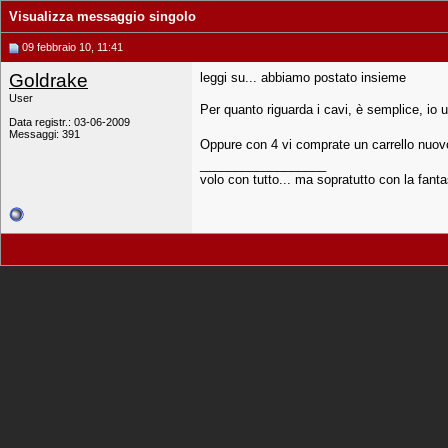
Visualizza messaggio singolo
09 febbraio 10, 11:41
Goldrake
leggi su... abbiamo postato insieme
User
Per quanto riguarda i cavi, è semplice, io u
Data registr.: 03-06-2009
Messaggi: 391
Oppure con 4 vi comprate un carrello nuovo 
__________________
volo con tutto... ma sopratutto con la fanta