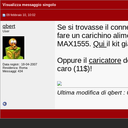
Visualizza messaggio singolo
09 febbraio 10, 10:02
qbert
Se si trovasse il con
User
fare un carichino ali
MAX1555.
Qui
il kit 
Oppure il
caricatore
de
Data registr.: 18-04-2007
caro (11$)!
Residenza: Roma
Messaggi: 434
Ultima modifica di qbert :