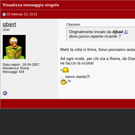
Visualizza messaggio singolo
03 febbraio 10, 15:51
qbert
Citazione:
User
Originalmente inviato da
djbad
dove posso reperire ricambi ?
Metti la città in firma, forse possiamo aiuta
Ad ogni modo, per chi sta a Roma, da Gianni 
ne faccio la scorta!
Data registr.: 18-04-2007
Residenza: Roma
Messaggi: 434
... serve niente?!