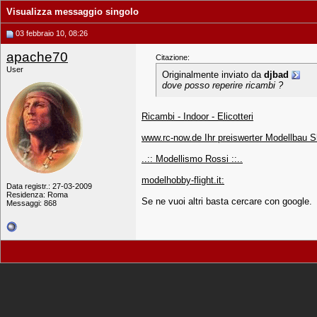
Visualizza messaggio singolo
03 febbraio 10, 08:26
apache70
Citazione:
User
Originalmente inviato da
djbad
dove posso reperire ricambi ?
Ricambi - Indoor - Elicotteri
www.rc-now.de Ihr preiswerter Modellbau Sh
..:: Modellismo Rossi ::..
modelhobby-flight.it:
Data registr.: 27-03-2009
Residenza: Roma
Se ne vuoi altri basta cercare con google.
Messaggi: 868