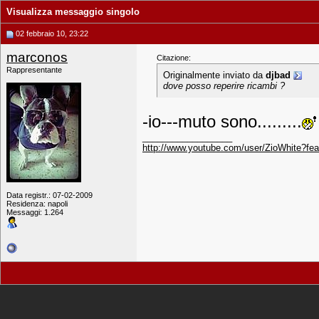
Visualizza messaggio singolo
02 febbraio 10, 23:22
marconos
Citazione:
Rappresentante
Originalmente inviato da
djbad
dove posso reperire ricambi ?
-io---muto sono.........
__________________
http://www.youtube.com/user/ZioWhite?f
Data registr.: 07-02-2009
Residenza: napoli
Messaggi: 1.264