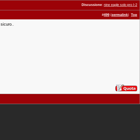
Discussione
:
nine eagle solo pro I-2
#
499
(
permalink
)
Top
 sicuro..