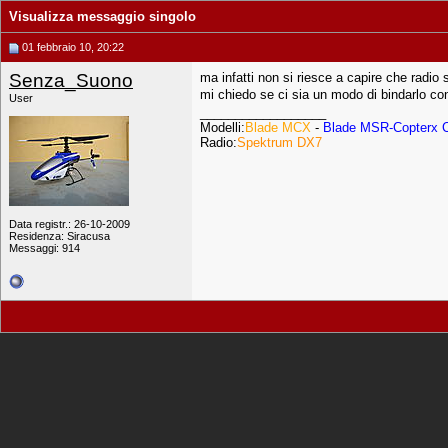
Visualizza messaggio singolo
01 febbraio 10, 20:22
Senza_Suono
ma infatti non si riesce a capire che radio 
mi chiedo se ci sia un modo di bindarlo con 
User
__________________
Modelli:
Blade MCX
-
Blade MSR-Copterx 
Radio:
Spektrum DX7
Data registr.: 26-10-2009
Residenza: Siracusa
Messaggi: 914