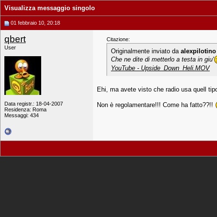
Visualizza messaggio singolo
01 febbraio 10, 20:18
qbert
Citazione:
User
Originalmente inviato da
alexpilotino
Che ne dite di metterlo a testa in giu'
YouTube - Upside_Down_Heli.MOV
Ehi, ma avete visto che radio usa quell tip
Data registr.: 18-04-2007
Non è regolamentare!!! Come ha fatto??!!
Residenza: Roma
Messaggi: 434