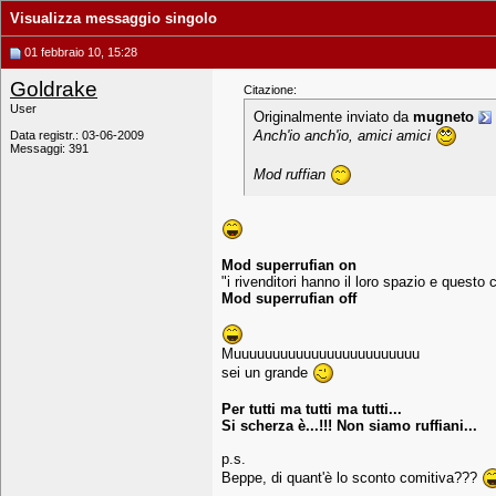
Visualizza messaggio singolo
01 febbraio 10, 15:28
Goldrake
Citazione:
User
Originalmente inviato da
mugneto
Anch'io anch'io, amici amici
Data registr.: 03-06-2009
Messaggi: 391
Mod ruffian
Mod superrufian on
"i rivenditori hanno il loro spazio e quest
Mod superrufian off
Muuuuuuuuuuuuuuuuuuuuuuuu
sei un grande
Per tutti ma tutti ma tutti...
Si scherza è...!!! Non siamo ruffiani...
p.s.
Beppe, di quant'è lo sconto comitiva???