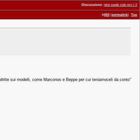
Discussione
:
nine eagle solo pro I-2
#
493
(
permalink
)
Top
no dritte sui modelli, come Marconos e Beppe per cui teniamoceli da conto"