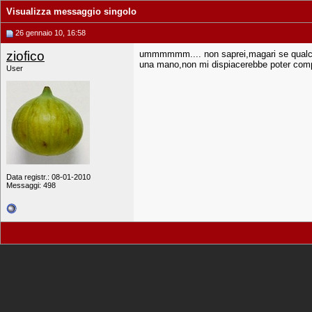
Visualizza messaggio singolo
26 gennaio 10, 16:58
ziofico
ummmmmm.... non saprei,magari se qualcuno
una mano,non mi dispiacerebbe poter compr
User
Data registr.: 08-01-2010
Messaggi: 498