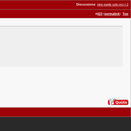
Discussione
:
nine eagle solo pro I-2
#
423
(
permalink
)
Top