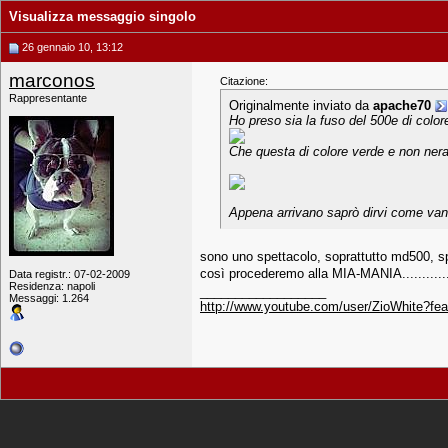
Visualizza messaggio singolo
26 gennaio 10, 13:12
marconos
Citazione:
Rappresentante
Originalmente inviato da
apache70
Ho preso sia la fuso del 500e di colore
Che questa di colore verde e non ner
Appena arrivano saprò dirvi come van
sono uno spettacolo, soprattutto md500, s
così procederemo alla MIA-MANIA...............
Data registr.: 07-02-2009
Residenza: napoli
__________________
Messaggi: 1.264
http://www.youtube.com/user/ZioWhite?f