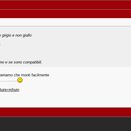
 grigio e non giallo
a
no e se sono compatibili.
periamo che monti facilmente
...........
eature=mhum