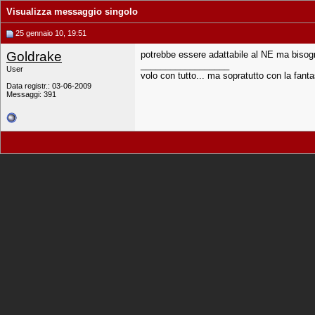
Visualizza messaggio singolo
25 gennaio 10, 19:51
Goldrake
potrebbe essere adattabile al NE ma bisogn
__________________
User
volo con tutto... ma sopratutto con la fanta
Data registr.: 03-06-2009
Messaggi: 391