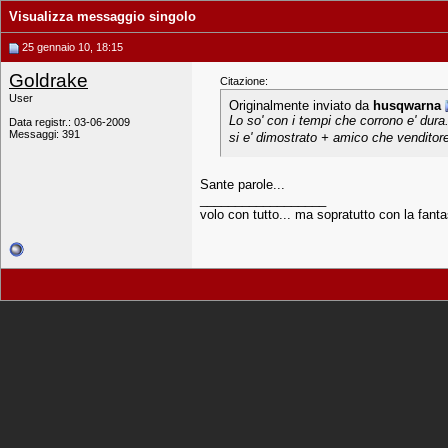
Visualizza messaggio singolo
25 gennaio 10, 18:15
Goldrake
Citazione:
User
Originalmente inviato da
husqwarna
Lo so' con i tempi che corrono e' dura
Data registr.: 03-06-2009
Messaggi: 391
si e' dimostrato + amico che venditore 
Sante parole...
__________________
volo con tutto... ma sopratutto con la fanta