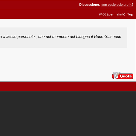
Discussione
:
nine eagle solo pro I-2
#
406
(
permalink
)
Top
arlo a livello personale , che nel momento del bisogno il Buon Giuseppe