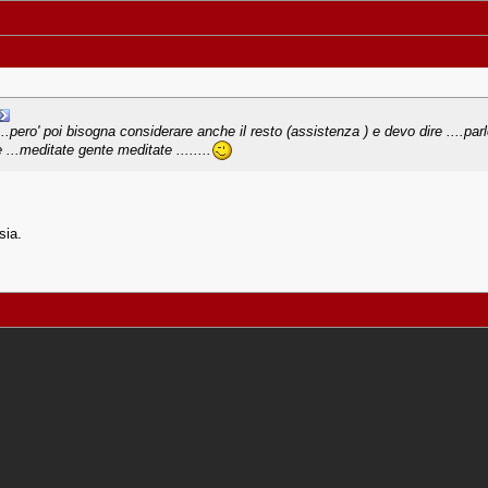
...pero' poi bisogna considerare anche il resto (assistenza ) e devo dire ....p
...meditate gente meditate ........
sia.