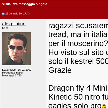
Visualizza messaggio singolo
25 gennaio 10, 17:43
alexpilotino
ragazzi scusatem
User
tread, ma in itali
per il moscerino
Ho visto sul sito
solo il kestrel 50
Grazie
Data registr.: 15-01-2009
Residenza: napoli
Messaggi: 1.750
_____________
Dragon fly 4 Mini
Kinetic 50 nitro 
eagles solo pro