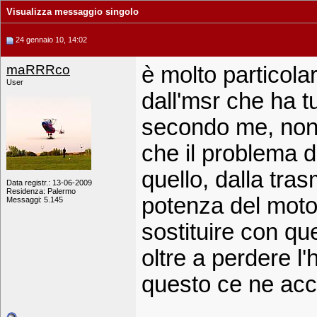
Visualizza messaggio singolo
24 gennaio 10, 14:02
maRRRco
è molto particolar
User
dall'msr che ha tu
secondo me, non t
che il problema d
quello, dalla tra
Data registr.: 13-06-2009
Residenza: Palermo
potenza del moto
Messaggi: 5.145
sostituire con que
oltre a perdere l'
questo ce ne acc