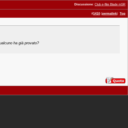
Discussione
:
Club e-flite Blade mSR
#
1410
(
permalink
)
Top
qualcuno ha già provato?