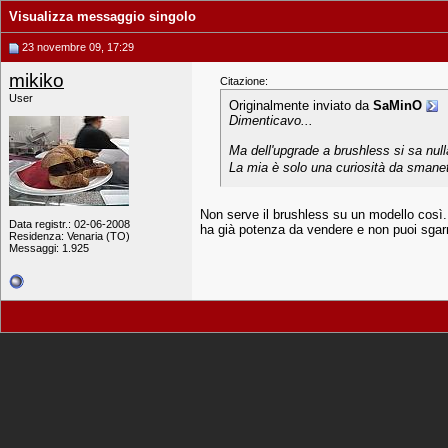
Visualizza messaggio singolo
23 novembre 09, 17:29
mikiko
Citazione:
User
Originalmente inviato da
SaMinO
Dimenticavo...
Ma dell'upgrade a brushless si sa nul
La mia è solo una curiosità da smane
Non serve il brushless su un modello così..
Data registr.: 02-06-2008
ha già potenza da vendere e non puoi sgarr
Residenza: Venaria (TO)
Messaggi: 1.925