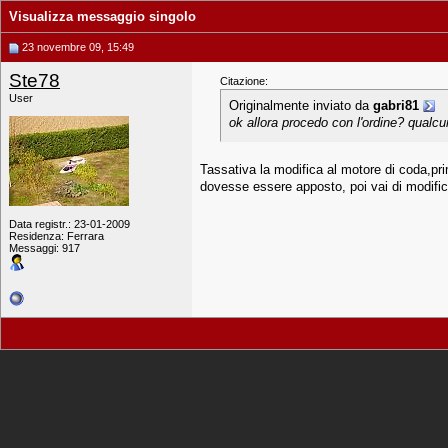
Visualizza messaggio singolo
23 novembre 09, 15:49
Ste78
Citazione:
User
Originalmente inviato da
gabri81
ok allora procedo con l'ordine? qualc
Tassativa la modifica al motore di coda,pri
dovesse essere apposto, poi vai di modifi
Data registr.: 23-01-2009
Residenza: Ferrara
Messaggi: 917