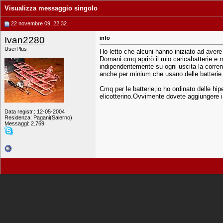
Visualizza messaggio singolo
22 novembre 09, 22:32
Ivan2280
info
UserPlus
Ho letto che alcuni hanno iniziato ad avere 
Domani cmq aprirò il mio caricabatterie e mi
indipendentemente su ogni uscita la corrent
anche per minium che usano delle batteri
Cmq per le batterie,io ho ordinato delle h
elicotterino.Ovvimente dovete aggiungere i c
Data registr.: 12-05-2004
Residenza: Pagani(Salerno)
Messaggi: 2.769