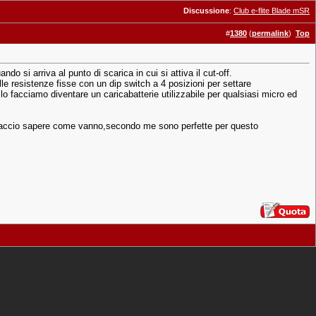
Discussione
:
Club e-flite Blade mSR
#
1380
(
permalink
)
Top
o si arriva al punto di scarica in cui si attiva il cut-off.
lle resistenze fisse con un dip switch a 4 posizioni per settare
o facciamo diventare un caricabatterie utilizzabile per qualsiasi micro ed
vi faccio sapere come vanno,secondo me sono perfette per questo