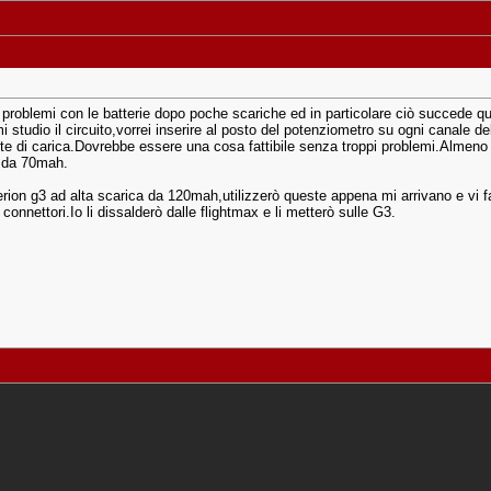
problemi con le batterie dopo poche scariche ed in particolare ciò succede quand
 studio il circuito,vorrei inserire al posto del potenziometro su ogni canale de
e di carica.Dovrebbe essere una cosa fattibile senza troppi problemi.Almeno l
e da 70mah.
iperion g3 ad alta scarica da 120mah,utilizzerò queste appena mi arrivano e 
onnettori.Io li dissalderò dalle flightmax e li metterò sulle G3.