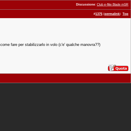
Discussione
:
Club e-flite Blade mSR
#
1375
(
permalink
)
Top
come fare per stabilizzarlo in volo (c'e' qualche manovra??)