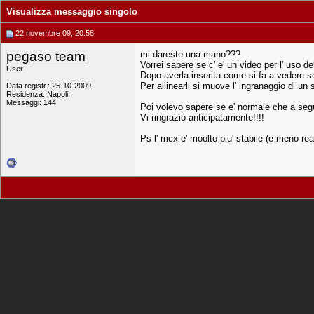
Visualizza messaggio singolo
22 novembre 09, 20:58
pegaso team
mi dareste una mano???
Vorrei sapere se c' e' un video per l' uso de
User
Dopo averla inserita come si fa a vedere se
Per allinearli si muove l' ingranaggio di un
Data registr.: 25-10-2009
Residenza: Napoli
Messaggi: 144
Poi volevo sapere se e' normale che a segui
Vi ringrazio anticipatamente!!!!
Ps l' mcx e' moolto piu' stabile (e meno rea