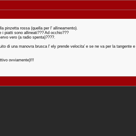
lla pinzetta rossa (quella per l' allineamento).
 i piatti sono allineati??? Ad occhio???
 servo vero (a radio spenta)????.
to di una manovra brusca l' ely prende velocita' e se ne va per la tangente e 
ttivo ovviamente)!!!