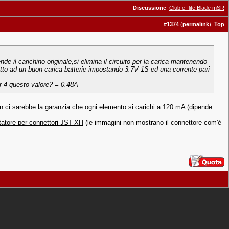
Discussione
:
Club e-flite Blade mSR
#
1374
(
permalink
)
Top
il carichino originale,si elimina il circuito per la carica mantenendo
 tutto ad un buon carica batterie impostando 3.7V 1S ed una corrente pari
r 4 questo valore? = 0.48A
 non ci sarebbe la garanzia che ogni elemento si carichi a 120 mA (dipende
tatore per connettori JST-XH
(le immagini non mostrano il connettore com'è