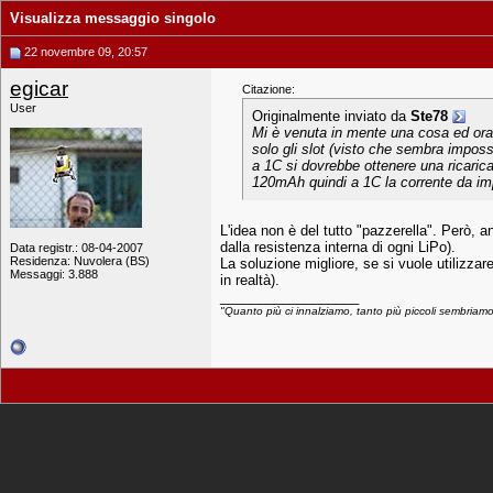
Visualizza messaggio singolo
22 novembre 09, 20:57
egicar
Citazione:
User
Originalmente inviato da
Ste78
Mi è venuta in mente una cosa ed ora 
solo gli slot (visto che sembra imposs
a 1C si dovrebbe ottenere una ricarica
120mAh quindi a 1C la corrente da imp
L'idea non è del tutto "pazzerella". Però, 
dalla resistenza interna di ogni LiPo).
Data registr.: 08-04-2007
Residenza: Nuvolera (BS)
La soluzione migliore, se si vuole utilizza
Messaggi: 3.888
in realtà).
__________________
"Quanto più ci innalziamo, tanto più piccoli sembriamo