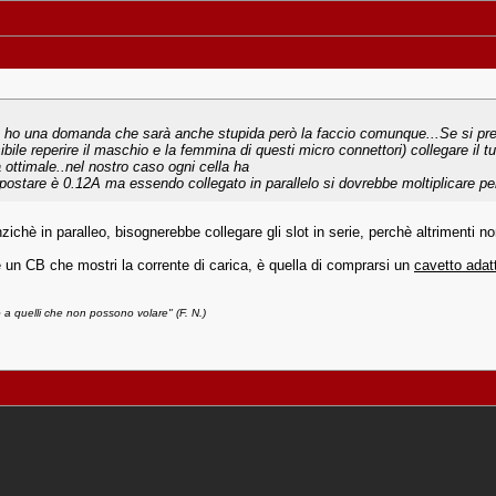
ho una domanda che sarà anche stupida però la faccio comunque...Se si prende 
ibile reperire il maschio e la femmina di questi micro connettori) collegare il
 ottimale..nel nostro caso ogni cella ha
ostare è 0.12A ma essendo collegato in parallelo si dovrebbe moltiplicare pe
anzichè in paralleo, bisognerebbe collegare gli slot in serie, perchè altrimenti
re un CB che mostri la corrente di carica, è quella di comprarsi un
cavetto adat
 a quelli che non possono volare" (F. N.)