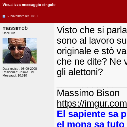
Visualizza messaggio singolo
17 novembre 09, 14:01
massimob
Visto che si parla d
UserPlus
sono al lavoro sul
originale e stò va
che ne dite? Ne v
Data registr.: 03-09-2008
gli alettoni?
Residenza: Jesolo - VE
Messaggi: 10.810
_____________
Massimo Bison
https://imgur.co
El sapiente sa p
el mona sa tuto