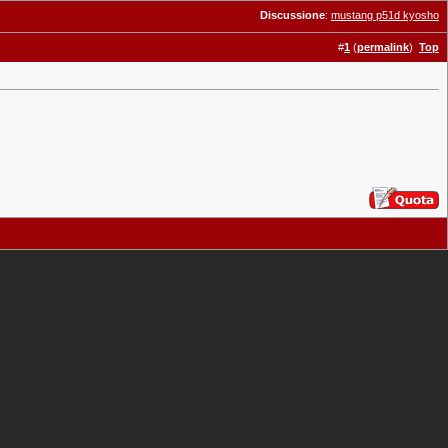
Discussione
:
mustang p51d kyosho
#
1
(
permalink
)
Top