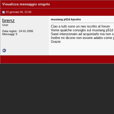
Visualizza messaggio singolo
24 gennaio 06, 22:06
brenz
mustang p51d kyosho
User
Ciao a tutti sono un neo iscritto al forum
Vorrei qualche consiglio sul mustang p51d d
Data registr.: 24-01-2006
Sarei intenzionato ad acquistarlo ma non s
Messaggi: 5
Inoltre mi dicono non essere adatto come 
Grazie