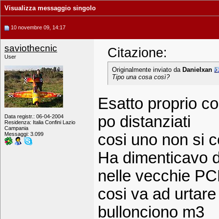
Visualizza messaggio singolo
10 novembre 09, 14:17
saviothecnic
Citazione:
User
Originalmente inviato da
Danielxan
Tipo una cosa così?
Esatto proprio co
po distanziati
Data registr.: 06-04-2004
Residenza: Italia Confini Lazio
Campania
Messaggi: 3.099
cosi uno non si 
Ha dimenticavo di
nelle vecchie P
cosi va ad urtare 
bullonciono m3