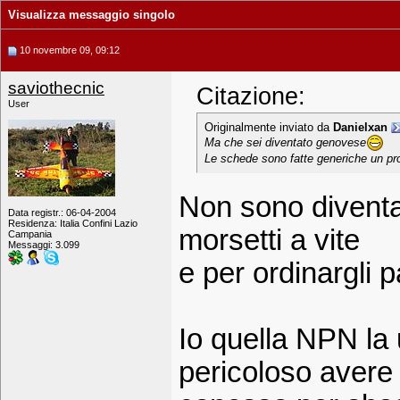
Visualizza messaggio singolo
10 novembre 09, 09:12
saviothecnic
Citazione:
User
Originalmente inviato da
Danielxan
Ma che sei diventato genovese
Le schede sono fatte generiche un prox
Non sono diventa
Data registr.: 06-04-2004
Residenza: Italia Confini Lazio
morsetti a vite
Campania
Messaggi: 3.099
e per ordinargli
Io quella NPN la
pericoloso avere