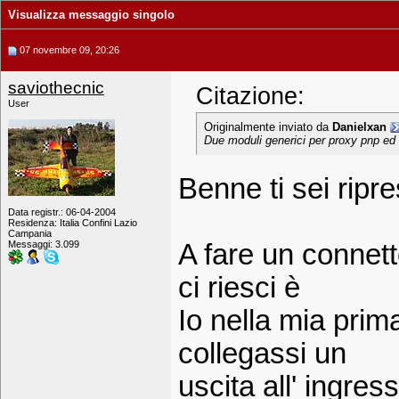
Visualizza messaggio singolo
07 novembre 09, 20:26
saviothecnic
Citazione:
User
Originalmente inviato da
Danielxan
Due moduli generici per proxy pnp ed
Benne ti sei ripr
Data registr.: 06-04-2004
Residenza: Italia Confini Lazio
Campania
Messaggi: 3.099
A fare un connett
ci riesci è
Io nella mia prim
collegassi un
uscita all' ingre