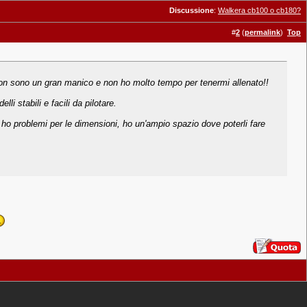
Discussione
:
Walkera cb100 o cb180?
#
2
(
permalink
)
Top
 non sono un gran manico e non ho molto tempo per tenermi allenato!!
i stabili e facili da pilotare.
 ho problemi per le dimensioni, ho un'ampio spazio dove poterli fare