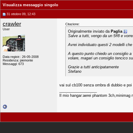
Visualizza messaggio singolo
31 ottobre 09, 12:43
crawler
Citazione:
User
Originalmente inviato da
Paglia
Salve a tutti, vengo da un 5#8 e vorr
Avrei individuato questi 2 modelli che
A questo punto chiedo un consiglio a v
Data registr.: 26-05-2008
volare, magari un consiglio tencico sui 
Residenza: piemonte
Messaggi: 673
Grazie a tutti anticipatamente
Stefano
vai sul cb100 senza ombra di dubbio e poi
__________________
Il mio hangar:aerei phantom 3ch,minimag 