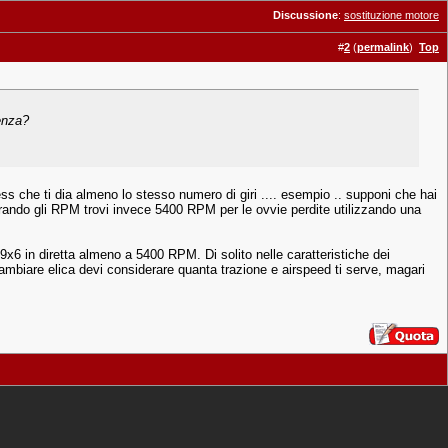
Discussione
:
sostituzione motore
#
2
(
permalink
)
Top
enza?
 che ti dia almeno lo stesso numero di giri .... esempio .. supponi che hai
surando gli RPM trovi invece 5400 RPM per le ovvie perdite utilizzando una
9x6 in diretta almeno a 5400 RPM. Di solito nelle caratteristiche dei
ambiare elica devi considerare quanta trazione e airspeed ti serve, magari