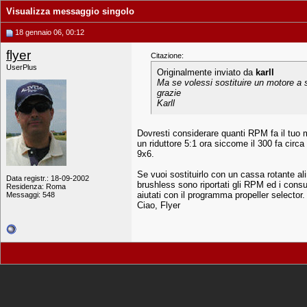
Visualizza messaggio singolo
18 gennaio 06, 00:12
flyer
Citazione:
UserPlus
Originalmente inviato da
karll
Ma se volessi sostituire un motore a
grazie
Karll
Dovresti considerare quanti RPM fa il tuo 
un riduttore 5:1 ora siccome il 300 fa circ
9x6.
Se vuoi sostituirlo con un cassa rotante al
Data registr.: 18-09-2002
brushless sono riportati gli RPM ed i consu
Residenza: Roma
aiutati con il programma propeller selector.
Messaggi: 548
Ciao, Flyer