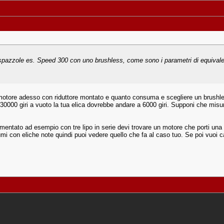
 spazzole es. Speed 300 con uno brushless, come sono i parametri di equival
motore adesso con riduttore montato e quanto consuma e scegliere un brushless
a 30000 giri a vuoto la tua elica dovrebbe andare a 6000 giri. Supponi che mi
imentato ad esempio con tre lipo in serie devi trovare un motore che porti una 
mi con eliche note quindi puoi vedere quello che fa al caso tuo. Se poi vuoi c