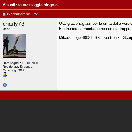
Visualizza messaggio singolo
16 settembre 09, 07:25
charly78
Ok...grazie ragazzi per la dritta della ve
Elettronica da montare che non sia troppo 
User
__________________
Mikado Logo 400SE SX - Kontronik - Scorp
Data registr.: 16-10-2007
Residenza: Siracusa
Messaggi: 908