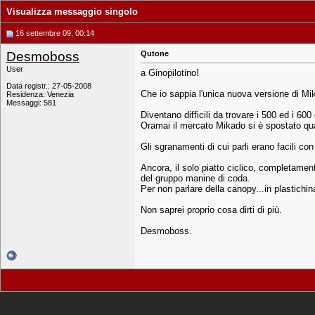
Visualizza messaggio singolo
16 settembre 09, 00:14
Desmoboss
Qutone
User
a Ginopilotino!
Data registr.: 27-05-2008
Che io sappia l'unica nuova versione di Mi
Residenza: Venezia
Messaggi: 581
Diventano difficili da trovare i 500 ed i 60
Oramai il mercato Mikado si è spostato qua
Gli sgranamenti di cui parli erano facili co
Ancora, il solo piatto ciclico, completamen
del gruppo manine di coda.
Per non parlare della canopy...in plastichin
Non saprei proprio cosa dirti di più.
Desmoboss.