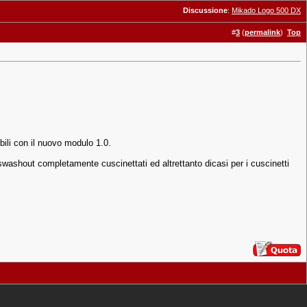
Discussione
:
Mikado Logo 500 DX
#
3
(
permalink
)
Top
ibili con il nuovo modulo 1.0.
swashout completamente cuscinettati ed altrettanto dicasi per i cuscinetti