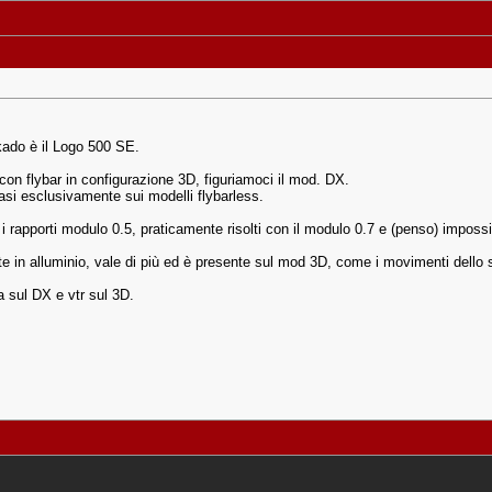
kado è il Logo 500 SE.
0 con flybar in configurazione 3D, figuriamoci il mod. DX.
si esclusivamente sui modelli flybarless.
n i rapporti modulo 0.5, praticamente risolti con il modulo 0.7 e (penso) imposs
te in alluminio, vale di più ed è presente sul mod 3D, come i movimenti dello 
a sul DX e vtr sul 3D.