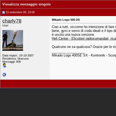
Visualizza messaggio singolo
15 settembre 09, 19:00
charly78
Mikado Logo 500 DX
User
Ciao a tutti, siccome ho intenzione di fare 
bene, gyro e servo di coda ideali e il tip
è uscita una nuova versione
Heli Center - Elicotteri radiocomandati, ric
Qualcuno ne sa qualcosa? Grazie per le ris
__________________
Mikado Logo 400SE SX - Kontronik - Scorp
Data registr.: 16-10-2007
Residenza: Siracusa
Messaggi: 908