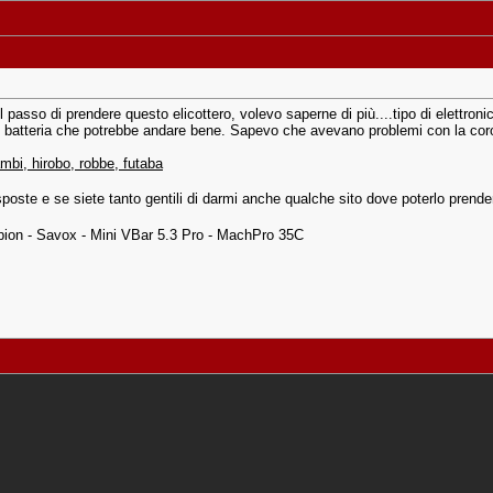
il passo di prendere questo elicottero, volevo saperne di più....tipo di elettro
o di batteria che potrebbe andare bene. Sapevo che avevano problemi con la co
ambi, hirobo, robbe, futaba
poste e se siete tanto gentili di darmi anche qualche sito dove poterlo prende
ion - Savox - Mini VBar 5.3 Pro - MachPro 35C