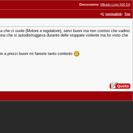
Discussione
:
Mikado Logo 500 DX
#
1
(
permalink
)
Top
nica che ci vuole (Motore e regolatore), servi buoni ma non costosi che vadino
rona che si autodistruggeva durante delle stoppate violente ma ho visto che
re a prezzi buoni mi fareste tanto contento