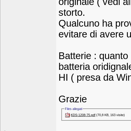
originale ( vedi a
storto.
Qualcuno ha prova
evitare di avere u
Batterie : quanto 
batteria oridign
HI ( presa da Win
Grazie
Files allegati
KDS-1208-75.pdf‎
(70,8 KB, 163 visite)