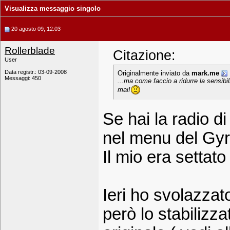
Visualizza messaggio singolo
20 agosto 09, 12:03
Rollerblade
Citazione:
User
Data registr.: 03-09-2008
Originalmente inviato da
mark.me
Messaggi: 450
...ma come faccio a ridurre la sensibi
mai!
Se hai la radio di
nel menu del Gy
Il mio era settat
Ieri ho svolazza
però lo stabilizza