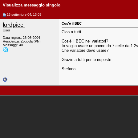
Visualizza messaggio singolo
16 settembre 04, 13:03
lordpicci
Cos'è il BEC
User
Ciao a tutti
Data registr.: 23-08-2004
Cos'è il BEC nei variatori?
Residenza: Zoppola (PN)
Messaggi: 40
Io voglio usare un pacco da 7 celle da 1
Che variatore devo usare?
Grazie a tutti per le risposte.
Stefano