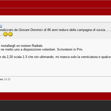
ealizzato da Giovani Dominici di 86 anni reduce della campagna di russia........
...
installargli un motore Radiale.
o ne metto uno a disposizione volentieri. Scrivetemi in Priv.
da 2,20 scala 1:3 che sto ultimando, mi manca solo la verniciatura e qualce p
 ore
16:35