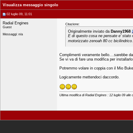
Visualizza messaggio singolo
02 luglio 09, 11:01
Radial Engines
Citazione:
Guest
Originalmente inviato da
Danny1968
Messaggi: n/a
E di questo cosa ne pensate e' stato r
motorizzato zenoah 80 cc bicilindrico.
Complimenti veramente bello....sarebbe da 
Se vi va di fare una modifica per installarl
Potremmo volare in coppia con il Mio Buker 
Logicamente mettendoci daccordo.
Ultima modifica di Radial Engines : 12 luglio 09 alle