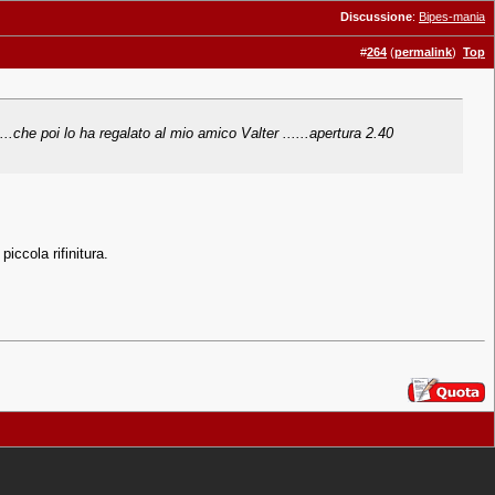
Discussione
:
Bipes-mania
#
264
(
permalink
)
Top
.che poi lo ha regalato al mio amico Valter ......apertura 2.40
iccola rifinitura.