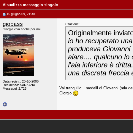
Visualizza messaggio singolo
15 giugno 09, 21:30
giobass
Citazione:
Giorgio vola anche per noi.
Originalmente inviat
io ho recuperato una
produceva Giovanni B
alare.... qualcuno l
l'ala inferiore è drit
una discreta freccia e 
Data registr.: 26-10-2006
Residenza: SARZANA
Vai tranquillo; i modelli di Giovanni (mia 
Messaggi: 2.725
Giorgio