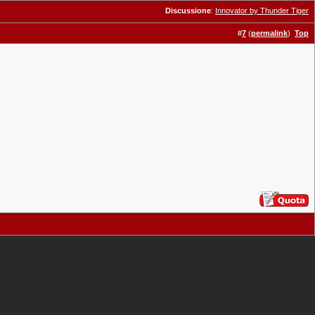
Discussione
:
Innovator by Thunder Tiger
#
7
(
permalink
)
Top