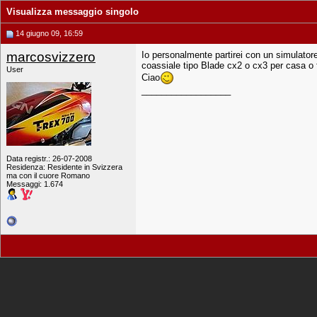
Visualizza messaggio singolo
14 giugno 09, 16:59
marcosvizzero
Io personalmente partirei con un simulator
coassiale tipo Blade cx2 o cx3 per casa o f
User
Ciao
__________________
Data registr.: 26-07-2008
Residenza: Residente in Svizzera
ma con il cuore Romano
Messaggi: 1.674