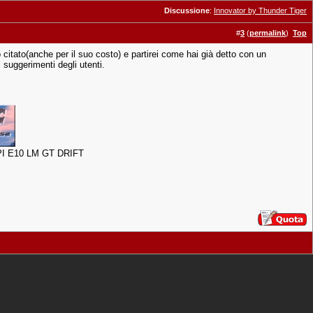
Discussione
:
Innovator by Thunder Tiger
#
3
(
permalink
)
Top
itato(anche per il suo costo) e partirei come hai già detto con un
 suggerimenti degli utenti.
I E10 LM GT DRIFT