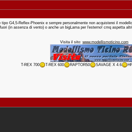
e tipo G4,5-Reflex-Phoenix e sempre personalmente non acquisterei il modello c
uori (in assenza di vento) o anche un bigLama per l'esterno! cmq aspetta altri
Visita il sito:
www.modellismoticino.com
T-REX 700
T-REX 600
RAPTOR50
SAVAGE X 4.6
HP