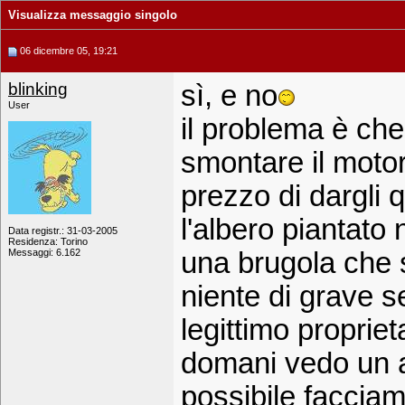
Visualizza messaggio singolo
06 dicembre 05, 19:21
blinking
sì, e no
User
il problema è che
smontare il motor
prezzo di dargli 
l'albero piantato
Data registr.: 31-03-2005
Residenza: Torino
Messaggi: 6.162
una brugola che 
niente di grave s
legittimo propriet
domani vedo un a
possibile facciam