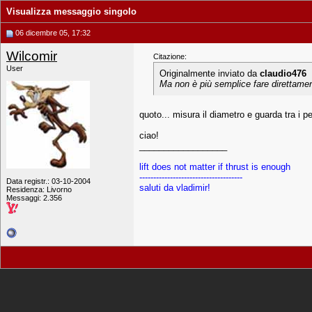
Visualizza messaggio singolo
06 dicembre 05, 17:32
Wilcomir
Citazione:
User
Originalmente inviato da
claudio476
Ma non è più semplice fare direttamen
quoto... misura il diametro e guarda tra i pe
ciao!
__________________
lift does not matter if thrust is enough
-------------------------------------
Data registr.: 03-10-2004
saluti da vladimir!
Residenza: Livorno
Messaggi: 2.356