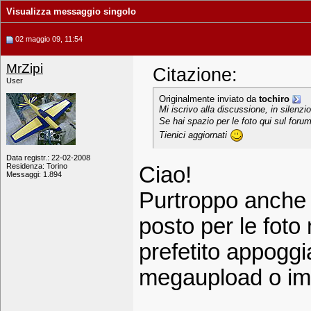
Visualizza messaggio singolo
02 maggio 09, 11:54
MrZipi
Citazione:
User
Originalmente inviato da
tochiro
Mi iscrivo alla discussione, in silenz
Se hai spazio per le foto qui sul for
Tienici aggiornati
Data registr.: 22-02-2008
Residenza: Torino
Ciao!
Messaggi: 1.894
Purtroppo anche s
posto per le foto
prefetito appoggia
megaupload o im