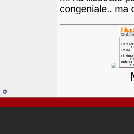
congeniale.. ma c
_____________