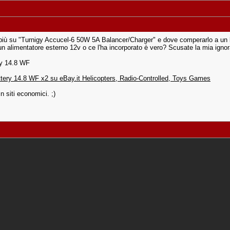
n più su "Turnigy Accucel-6 50W 5A Balancer/Charger" e dove comperarlo a un
 alimentatore esterno 12v o ce l'ha incorporato è vero? Scusate la mia ignora
ry 14.8 WF
ery 14.8 WF x2 su eBay.it Helicopters, Radio-Controlled, Toys Games
in siti economici. ;)