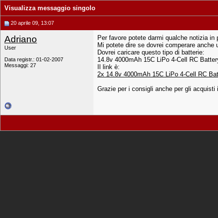
Visualizza messaggio singolo
20 aprile 09, 13:07
Adriano
Per favore potete darmi qualche notizia i
Mi potete dire se dovrei comperare anche un
User
Dovrei caricare questo tipo di batterie:
14.8v 4000mAh 15C LiPo 4-Cell RC Batte
Data registr.: 01-02-2007
Messaggi: 27
Il link è:
2x 14.8v 4000mAh 15C LiPo 4-Cell RC Batt
Grazie per i consigli anche per gli acquisti 