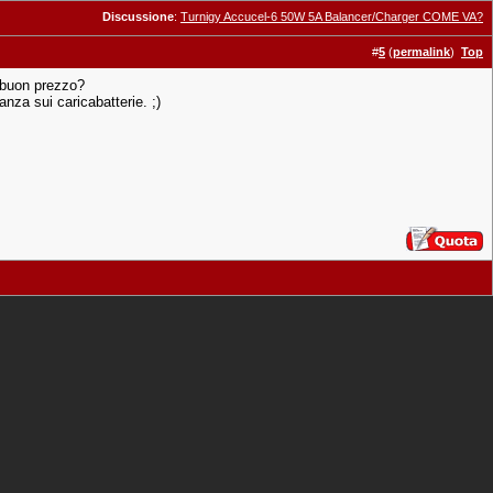
Discussione
:
Turnigy Accucel-6 50W 5A Balancer/Charger COME VA?
#
5
(
permalink
)
Top
 buon prezzo?
nza sui caricabatterie. ;)