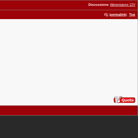
Discussione
:
Alimentatore 12V
#
1
(
permalink
)
Top