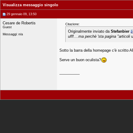
Visualizza messaggio singolo
29 gennaio 09, 13:50
Cesare de Robertis
Citazione:
Guest
Originalmente inviato da
Stefanbier
Messaggi: n/a
ufff....ma perchè 'sta pagina "articoli
Sotto la barra della homepage c'è scritto AR
Serve un buon oculista?
-----------------