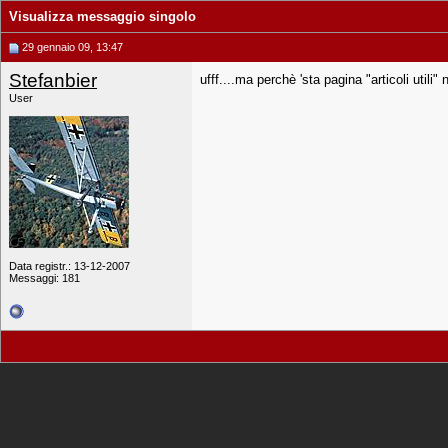
Visualizza messaggio singolo
29 gennaio 09, 13:47
Stefanbier
ufff....ma perchè 'sta pagina "articoli util
User
Data registr.: 13-12-2007
Messaggi: 181