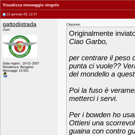
Visualizza messaggio singolo
23 gennaio 09, 12:37
gattodistrada
Citazione:
User
Originalmente inviat
Ciao Garbo,
per centrare il peso 
Data registr.: 19-01-2007
punta ci vuole?? Ver
Residenza: Bergamo
Messaggi: 14.931
del mondello a questo
Poi la fuso è verame
metterci i servi.
Per i bowden ho usato
Ottieni una scorrevol
guaina con contro gu