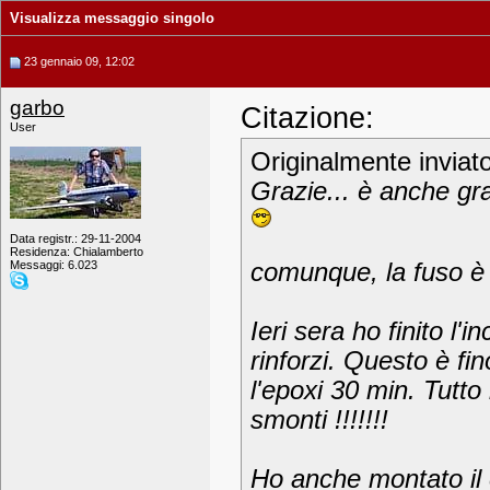
Visualizza messaggio singolo
23 gennaio 09, 12:02
garbo
Citazione:
User
Originalmente inviat
Grazie... è anche gra
Data registr.: 29-11-2004
Residenza: Chialamberto
Messaggi: 6.023
comunque, la fuso è q
Ieri sera ho finito l'i
rinforzi. Questo è fin
l'epoxi 30 min. Tutto 
smonti !!!!!!!
Ho anche montato il 