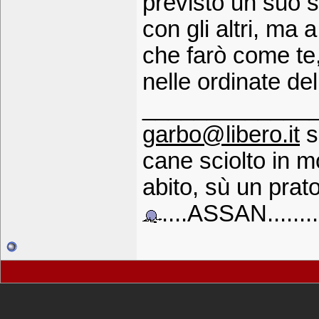
previsto un suo 
con gli altri, ma
che farò come te
nelle ordinate del
_____________
garbo@libero.it
s
cane sciolto in 
abito, sù un prato
....ASSAN........