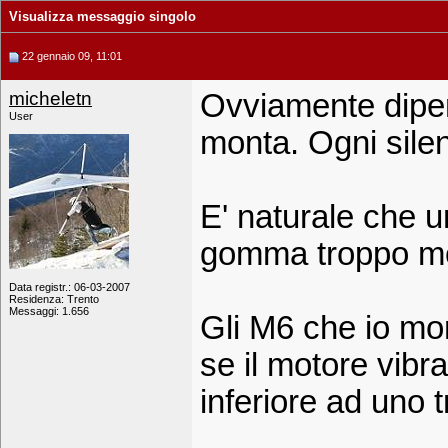
Visualizza messaggio singolo
22 gennaio 09, 11:01
micheletn
Ovviamente dipend
User
monta. Ogni silen
E' naturale che 
gomma troppo mor
Data registr.: 06-03-2007
Residenza: Trento
Messaggi: 1.656
Gli M6 che io mo
se il motore vibra
inferiore ad uno 