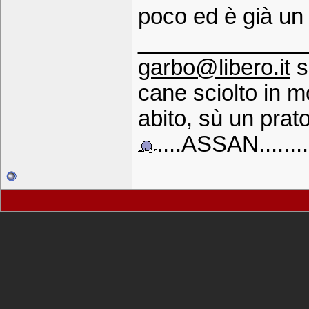
poco ed è già un
_____________
garbo@libero.it
s
cane sciolto in 
abito, sù un prato
....ASSAN........