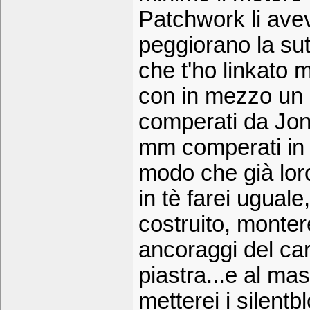
Patchwork li ave
peggiorano la su
che t'ho linkato 
con in mezzo un 
comperati da Jona
mm comperati in 
modo che già loro
in tè farei uguale
costruito, monter
ancoraggi del car
piastra...e al ma
metterei i silentb