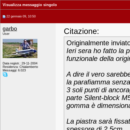
Visualizza messaggio singolo
22 gennaio 09, 10:50
garbo
Citazione:
User
Originalmente inviat
Ieri sera ho fatto la
funzionale della origi
Data registr.: 29-11-2004
Residenza: Chialamberto
Messaggi: 6.023
A dire il vero sarebb
la parafiamma senza 
3 soli punti di ancor
parte Silent-block M5 
gomma è dimensionata
La piastra sarà fiss
spessore di 2,5cm