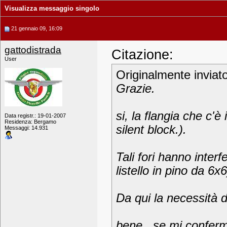
Visualizza messaggio singolo
21 gennaio 09, 16:09
gattodistrada
Citazione:
User
Originalmente inviat
Grazie.
si, la flangia che c'è 
Data registr.: 19-01-2007
Residenza: Bergamo
silent block.).
Messaggi: 14.931
Tali fori hanno interf
listello in pino da 6
Da qui la necessità di
bene.. se mi conferm